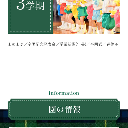
まめまき／卒園記念発表会／学業祈願(年長)／卒園式／春休み