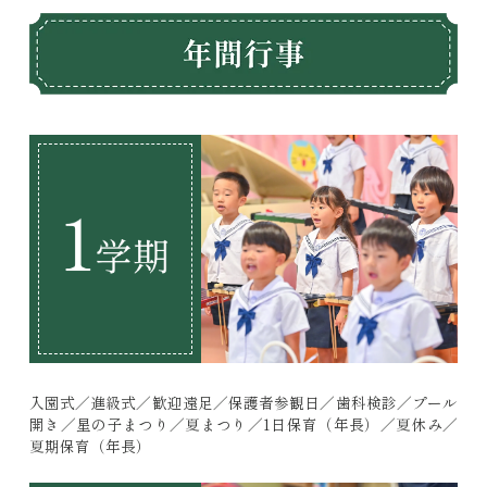
入園式／進級式／歓迎遠足／保護者参観日／歯科検診／プール
開き／星の子まつり／夏まつり／1日保育（年長）／夏休み／
夏期保育（年長）