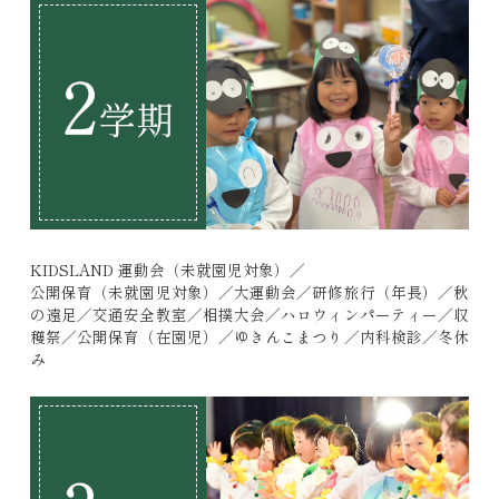
KIDSLAND 運動会（未就園児対象）／
公開保育（未就園児対象）／大運動会／研修旅行（年長）／秋
の遠足／交通安全教室／相撲大会／ハロウィンパーティー／収
穫祭／公開保育（在園児）／ゆきんこまつり／内科検診／冬休
み